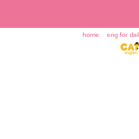
home
eng for dail
ENG24