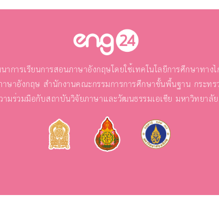
นาการเรียนการสอนภาษาอังกฤษโดยใช้เทคโนโลยีการศึกษาทางไกล
ภาษาอังกฤษ สำนักงานคณะกรรมการการศึกษาขั้นพื้นฐาน กระทรว
วามร่วมมือกับสถาบันวิจัยภาษาและวัฒนธรรมเอเชีย มหาวิทยาลั