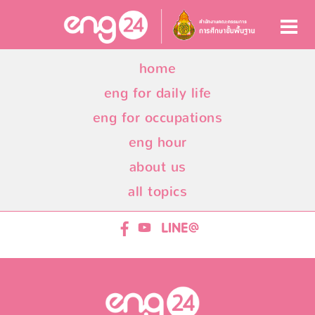
home
eng for daily life
eng for occupations
eng hour
about us
all topics
ENG24