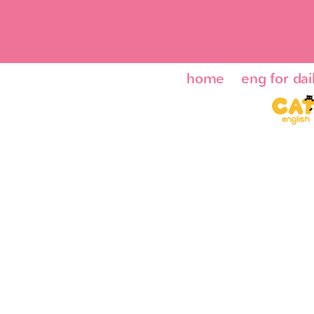
home
eng for dail
ENG24