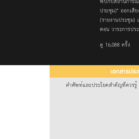
พบกับสถานการณ์จำ
ประชุม)" ออกเสี
(รายงานประชุม) แ
ตอน วาระการประช
ดู 16,088 ครั้ง
เอกสารประก
คำศัพท์และประโยคสำคัญที่ควรรู