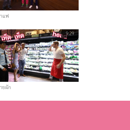
กาแฟ
9:29
ขายผัก