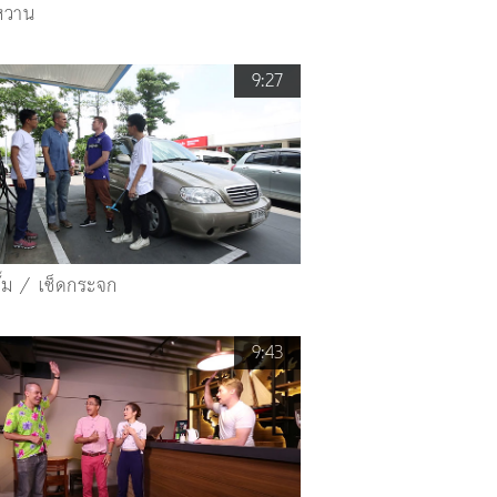
หวาน
9:27
ั๊ม / เช็ดกระจก
9:43