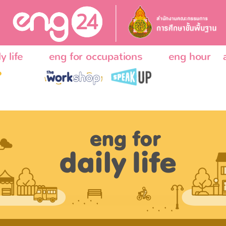
y life
eng for occupations
eng hour