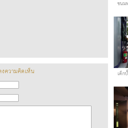
ขนม
งความคิดเห็น
เด็กป