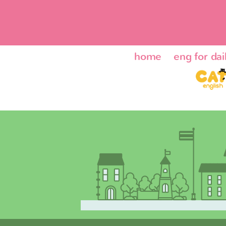
home
eng for dail
ENG24