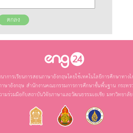
นาการเรียนการสอนภาษาอังกฤษโดยใช้เทคโนโลยีการศึกษาทางไกล
ภาษาอังกฤษ สำนักงานคณะกรรมการการศึกษาขั้นพื้นฐาน กระทรว
วามร่วมมือกับสถาบันวิจัยภาษาและวัฒนธรรมเอเชีย มหาวิทยาลั