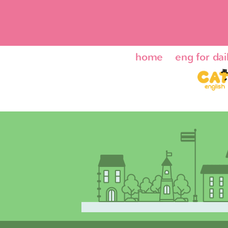
home
eng for dail
ENG24