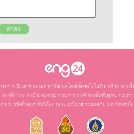
นาการเรียนการสอนภาษาอังกฤษโดยใช้เทคโนโลยีการศึกษาทางไกล
ภาษาอังกฤษ สำนักงานคณะกรรมการการศึกษาขั้นพื้นฐาน กระทรว
วามร่วมมือกับสถาบันวิจัยภาษาและวัฒนธรรมเอเชีย มหาวิทยาลั