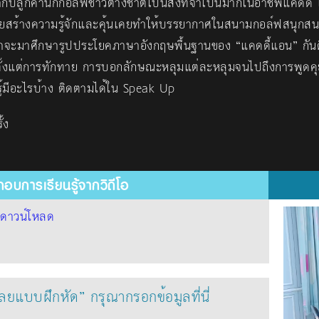
บลูกค้านักกอล์ฟชาวต่างชาติเป็นสิ่งที่จำเป็นมากในอาชีพแคดดี้
ยสร้างความรู้จักและคุ้นเคยทำให้บรรยากาศในสนามกอล์ฟสนุกสน
ราจะมาศึกษารูปประโยคภาษาอังกฤษพื้นฐานของ “แคดดี้แอน” กันดีก
ตั้งแต่การทักทาย การบอกลักษณะหลุมแต่ละหลุมจนไปถึงการพูดคุยท
รู้มีอะไรบ้าง ติดตามได้ใน Speak Up
้ง
อบการเรียนรู้จากวิดีโอ
้
ดาวน์โหลด
ฉลยแบบฝึกหัด” กรุณากรอกข้อมูลที่นี่