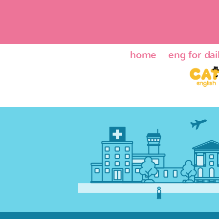
home
eng for dail
ENG24