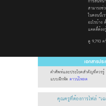
การสนทนากั
สามารถช่ว
ในตอนนี้เ
อะไรบ้าง 
แคดดี้ต้อง
ดู 9,793 ครั
เอกสารประก
คำศัพท์และประโยคสำคัญที่ควรรู
แบบฝึกหัด
ดาวน์โหลด
คุณครูที่ต้องการไฟล์ “เ