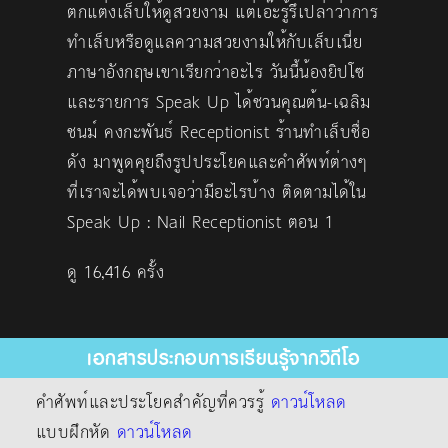
ตกแต่งเล็บให้ดูสวยงาม แต่เอ๊ะรู้รึเปล่าว่าการ
ทำเล็บหรือดูแลความสวยงามให้กับเล็บเนี่ย
ภาษาอังกฤษเขาเรียกว่าอะไร วันนี้น้องยิปโซ
และรายการ Speak Up ได้ชวนคุณต้น-เฉลิม
ชนม์ คงกะพันธ์ Receptionist ร้านทำเล็บชื่อ
ดัง มาพูดคุยถึงรูปประโยคและคำศัพท์ต่างๆ
ที่เราจะได้พบเจอว่ามีอะไรบ้าง ติดตามได้ใน
Speak Up : Nail Receptionist ตอน 1
ดู 16,416 ครั้ง
เอกสารประกอบการเรียนรู้จากวิดีโอ
คำศัพท์และประโยคสำคัญที่ควรรู้
ดาวน์โหลด
แบบฝึกหัด
ดาวน์โหลด