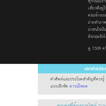
ทุกวันนี้เ
เที่ยวที่
ค่อนข้างเ
ถ่ายทำภาพย
น่าสนใจนั่
อังกฤษยัง
ดู 7,509 ครั
เอกสารประก
คำศัพท์และประโยคสำคัญที่ควรรู
แบบฝึกหัด
ดาวน์โหลด
คุณครูที่ต้องการไฟล์ “เ