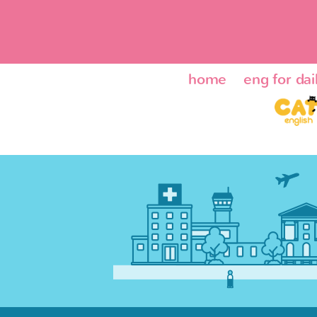
home
eng for dail
ENG24