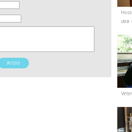
Host
เทล 
Vete