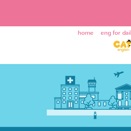
home
eng for dail
ENG24