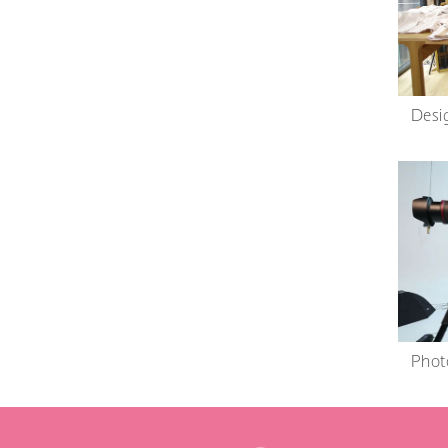
Desi
Phot