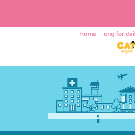
home
eng for dail
ENG24