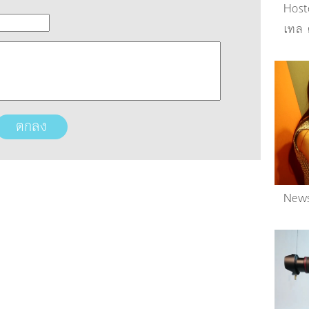
Host
เทล 
News