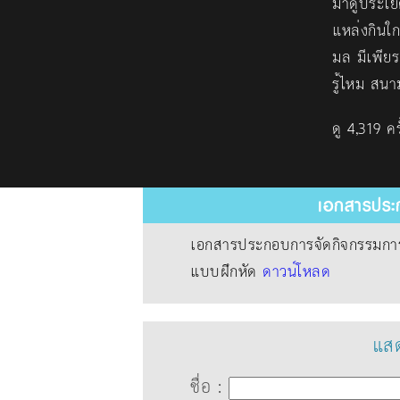
มาดูประโยค
แหล่งกินใ
มล มีเพีย
รู้ไหม สน
ดู 4,319 ครั
เอกสารประก
เอกสารประกอบการจัดกิจกรรมการเ
แบบฝึกหัด
ดาวน์โหลด
แสด
ชื่อ :